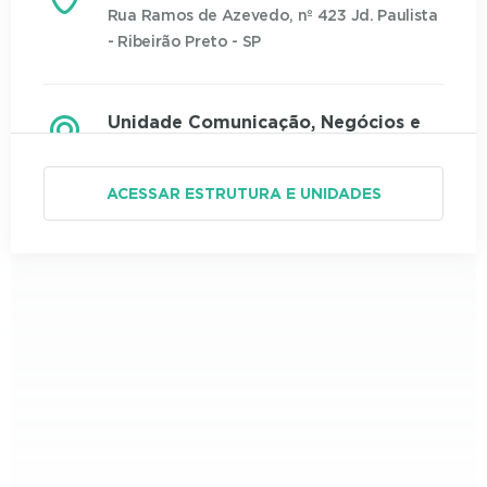
Rua Ramos de Azevedo, nº 423 Jd. Paulista
- Ribeirão Preto - SP
Unidade Comunicação, Negócios e
Tecnologia
Rua José Curvelo da Silveira Jr, nº 110 Jd.
ACESSAR ESTRUTURA E UNIDADES
Califórnia - Ribeirão Preto - SP
Unidade Direito
Rua Itararé, nº 94 Jd. Paulista - Ribeirão
Preto - SP